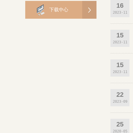
16
下载中心
2023-11
15
2023-11
15
2023-11
22
2023-09
25
2020-05