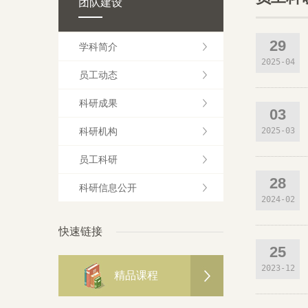
团队建设
29
学科简介
2025-04
员工动态
科研成果
03
科研机构
2025-03
员工科研
28
科研信息公开
2024-02
快速链接
25
2023-12
精品课程