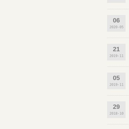
06
2020-05
21
2019-11
05
2019-11
29
2018-10