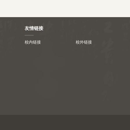
友情链接
校内链接
校外链接