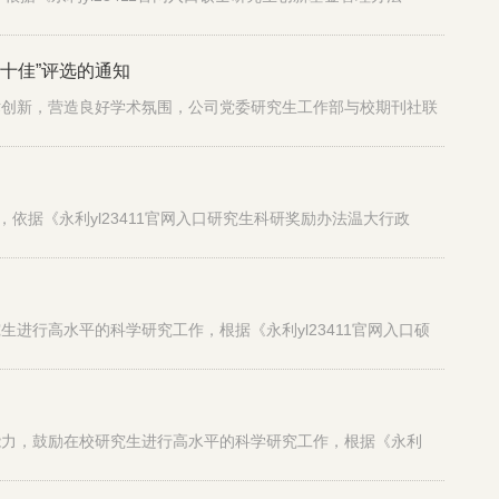
创新基金项目进行结题，对2019年立项的研究生创新基金项目进行
审对象：永利yl23411官网入口2018年立项的研究生创新基
“双十佳”评选的通知
式：专家网...
术创新，营造良好学术氛围，公司党委研究生工作部与校期刊社联
一、参评对象公司在校研究生为第一作者且尚未公开发表的学术论文
2人及以上成员共同完成，须由论文第一完成人申报。每人限报1
据《永利yl23411官网入口研究生科研奖励办法温大行政
研究生所发表的论文、著作及其它符合文件规定的科研成果（下文
围：公司在籍研究生2019年6月1日至2019年12月30日期间
生进行高水平的科学研究工作，根据《永利yl23411官网入口硕
展2019年度研究生创新基金申报工作。现将有关事项通知如
二、资助类型与经费资助类型分为校拨经费项目和自筹经费项目
能力，鼓励在校研究生进行高水平的科学研究工作，根据《永利
规定，公司拟在近期开展2018年度研究生创新基金申报工作。现将