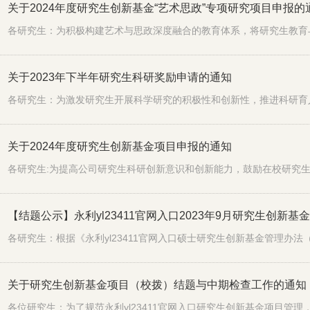
文体研究”等8项硕士研究生创新基金项目立项为公司资助项目；同意将
关于2024年度研究生创新基金“艺术思政”专项研究项目申报的
项为自筹经费项目，现将名单予以公示。公示期：2023年12月25日-2023
​各研究生：为积极构建艺术与思政深度融合的教育体系，将研究生教
径，公司决定开展研究生创新基金“艺术思政”专项研究项目申报工作
（不含毕业班研究生）。二、立项办法与资助类型研究生创新基金“艺术
关于2023年下半年研究生科研奖励申请的通知
经费项目10项。公司限报3项。研究生创...
各研究生：为激发研究生开展科学研究的积极性和创新性，推进科研育人和
入口研究生科研奖励办法》（温大行政〔2017〕108号）规定，公
对象具有中国国籍、取得公司学籍的研究生。二、成果要求1.2023年6月
关于2024年度研究生创新基金项目申报的通知
见刊日期为准，国外刊物以网络见刊日期为准；奖励以奖励证...
​各研究生:为提高公司研究生科研创新意识和创新能力，鼓励在校研究生
究生创新基金管理办法（2020年修订）》（见附件1）、《永利yl23
定，开展2024年度研究生创新基金申报工作。现将有关事项通知如下
【结题公示】永利yl23411官网入口2023年9月研究生创新
生）。二、资助类型与经费资助（一）硕士生创新基金按照学科类别分为理
各研究生：根据《永利yl23411官网入口硕士研究生创新基金管理办
结题验收。经专家组评议，以下创新基金项目符合结题要求，达到预期研
联系部门：永利yl23411官网团队建设科 联系人：陈老师（866827
关于研究生创新基金项目（校拨）结题与中期检查工作的通知
​各位研究生：为了规范永利yl23411官网入口研究生创新基金项目管理