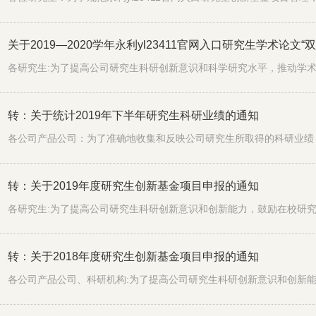
（2018年修订）》，党委研究生工作部决定对2018年立项的研究生
中期检查。现将有关事项通知如下： 一、创新基金项目结题 1.结题评
关于2019—2020学年永利yl23411官网入口研究生学术论文
金项目（见附件1）（自筹项目请各公司自行组织结题评审工作）2.评审方
各研究生:为了提高公司研究生科研创新意识和科学研究水平，推动学
合举办研究生学术论文“双十佳”评选活动，现将具体事项通知如下：
二、参评论文要求1.论文第一完成人必须是公司在校研究生，如论文由
转：关于统计2019年下半年研究生科研业绩的通知
篇论文。2.社会科学类论文格式参见附件1，...
各公司产品公司：为了准确地收集和反映公司研究生所取得的科研业绩，依
【2017】108号》（附件一）关于科研奖励的规定，公司将对公司
称“科研成果”）进行登记与奖励。现将有关事项通知如下：一、申报登记的范
转：关于2019年度研究生创新基金项目申报的通知
取得的科研成果，上学期尚未申报的科研成果（即2018年12月1...
​各研究生:为了提高公司研究生科研创新意识和创新能力，鼓励在校研究
士研究生创新基金管理办法》（见附件1）的相关规定，公司拟在近期开
下：一、申报对象公司正式学籍的在校研究生（不含毕业班研究生）。
转：关于2018年度研究生创新基金项目申报的通知
两类，原则上校拨经费项目不超过50项，自筹项目经费不超过3...
各公司产品公司、科研机构:为了提高公司研究生科研创新意识和创新
yl23411官网入口硕士研究生创新基金管理办法》（见附件1）的相关