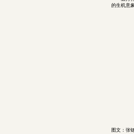
的
生机意
图文：张