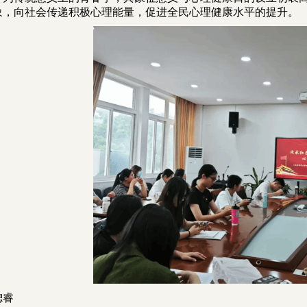
象
，向社会传递
积极心理能量
，促进全民
心理健康水平的提升
。
锶睿