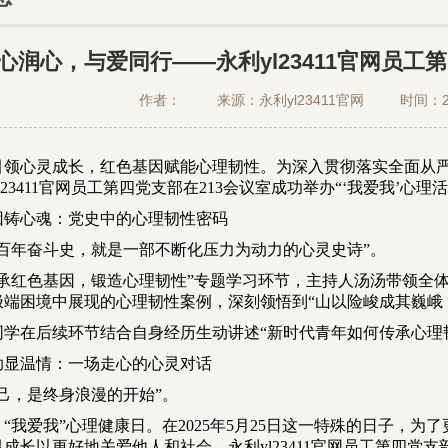
心润心，与爱同行——永利yl23411官网员工第
作者： 来源：永利yl23411官网 时间：20
引领心灵成长，红色基因赋能心理韧性。为深入贯彻落实全面从严治
l23411官网员工第四党支部在213会议室成功举办
“‘我爱我’心理
因铸心魂：党史中的心理韧性密码
的百年奋斗史，就是一部不断化压力为动力的心灵史诗”。
传承红色基因，锻造心理韧性”
专题学习环节，主持人汤汤带领全
极端困境中展现的心理韧性案例，深刻领悟到
“山以险峻成其巍峨
同学在后续环节结合自身经历生动讲述“新时代青年如何传承心理
助显温情：一场走心的心灵对话
自己，是终身浪漫的开始”。
 “我爱我”心理健康日
。在2025年5月25日这一特殊的日子，
成长以更好地关爱他人和社会，永利yl23411官网员工第四