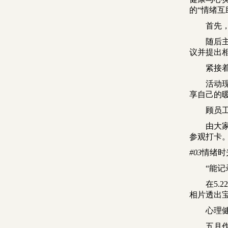
的
“情绪互
首先
随后
议
并提出
紧接
活动
享自己的
顾员
由大
参观打卡
#03
情绪时
“能
在5.2
相片透出
心理
五月