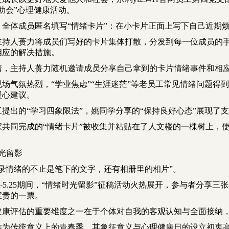
助会”
心理健康活动。
，全体成员匿名填写
“情绪卡片”
：在小卡片正面上写下自己近期
主持人蒉力将成员们写好的卡片集体打散，分发到每一位成员的
相应的
解决措施
。
着，主持人蒉力随机邀请成员
分享
自己拿到的卡片情绪事件和相
现场气氛热烈，“学业焦虑”“生涯迷茫”等老员工常见情绪问题得
暖心建议。
工提出的
“学习四象限法”
，姚同学分享的
“保持良好心态”
展现了支
家共同完成的“情绪卡片”被收集并粘贴在了人文楼的一棵树上，使
。
光留影
记录情绪的不止是笔下的文字，还有相册里的相片”。
2-5.25期间，
“情绪时光留影”
征稿活动火热展开，参与者分享三张
宝贵的一票。
健康评估的重要维度之一在于个体对自我的
客观认知与全面接纳
作为传统意义上的青春季，其象征意义与心理健康日的设立初衷