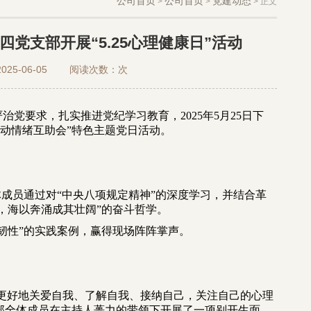
公司首页
公司首页
党建动态
>
>
> 正文
四党支部开展“5.25心理健康日”活动
25-06-05 阅读次数：
次
党要求，扎实推进党纪学习教育，2025年5月25日下
活动情绪互助会”
特色主题党日活动。
体成员通过对
“中央八项规定精神”
的深度学习，并结合革
，海以奔涌成其壮阔”
的奋斗哲学。
韧性”的实践案例，赢得现场阵阵掌声。
为了更好地关爱自我、了解自我、接纳自己，关注自己的心理
党支部全体成员在主持人蒉力的带领下开展了一项别开生面